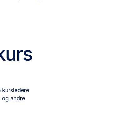
kurs
e kursledere
i og andre