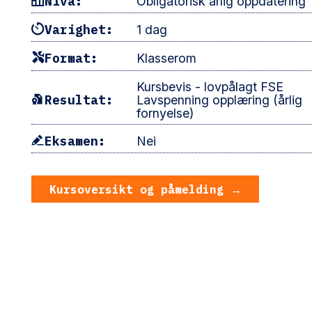
Nivå:
Obligatorisk årlig oppdatering
Varighet:
1 dag
Format:
Klasserom
Kursbevis - lovpålagt FSE
Resultat:
Lavspenning opplæring (årlig
fornyelse)
Eksamen:
Nei
Kursoversikt og påmeldi
Kursoversikt og påmelding →