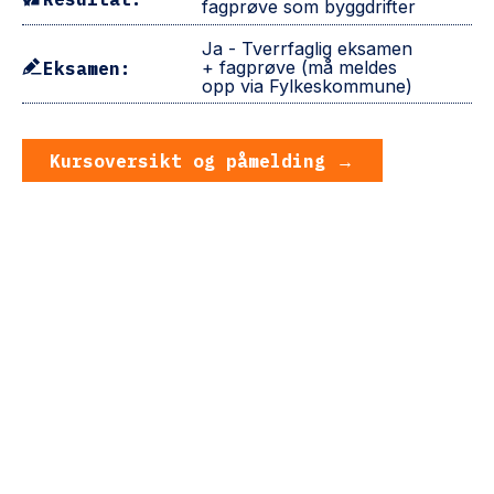
fagprøve som byggdrifter
Ja - Tverrfaglig eksamen
Eksamen:
+ fagprøve (må meldes
opp via Fylkeskommune)
Kursoversikt og påmelding
Kursoversikt og påmelding →