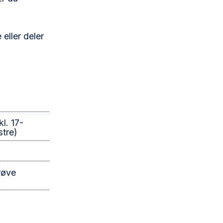
eller deler
l. 17-
tre)
røve