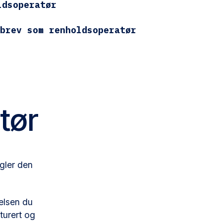
ldsoperatør
brev som renholdsoperatør
tør
gler den
åelsen du
kturert og