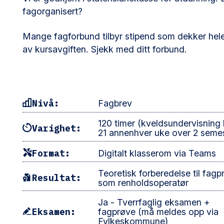
fagorganisert?
Mange fagforbund tilbyr stipend som dekker hele 
av kursavgiften. Sjekk med ditt forbund.
Nivå:
Fagbrev
120 timer (kveldsundervisning k
Varighet:
21 annenhver uke over 2 semes
Format:
Digitalt klasserom via Teams
Teoretisk forberedelse til fagp
Resultat:
som renholdsoperatør
Ja - Tverrfaglig eksamen +
Eksamen:
fagprøve (må meldes opp via
Fylkeskommune)