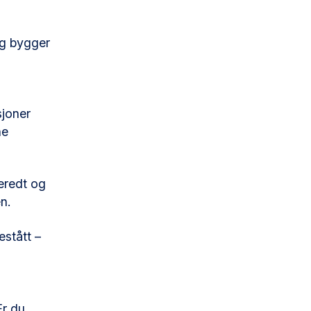
og bygger
sjoner
ne
beredt og
en.
estått –
Er du