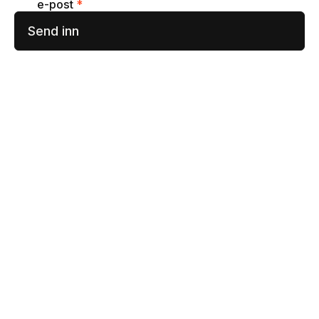
e-post
*
Send inn