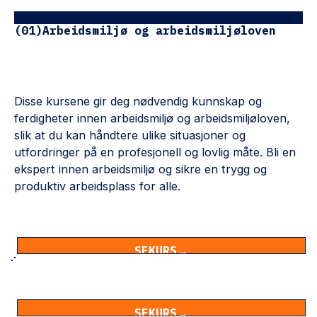
(01)
Arbeidsmiljø og arbeidsmiljøloven
Disse kursene gir deg nødvendig kunnskap og
ferdigheter innen arbeidsmiljø og arbeidsmiljøloven,
slik at du kan håndtere ulike situasjoner og
utfordringer på en profesjonell og lovlig måte. Bli en
ekspert innen arbeidsmiljø og sikre en trygg og
produktiv arbeidsplass for alle.
SE
KURS
KURS
→
Ansettelse ABC
SE
KURS
KURS
→