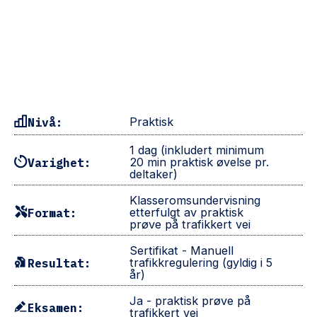
Arbeidsvarsling kurs 3 – Manuell
trafikkregulering
Nivå:
Praktisk
1 dag (inkludert minimum
Varighet:
20 min praktisk øvelse pr.
deltaker)
Klasseromsundervisning
Format:
etterfulgt av praktisk
prøve på trafikkert vei
Sertifikat - Manuell
Resultat:
trafikkregulering (gyldig i 5
år)
Ja - praktisk prøve på
Eksamen:
trafikkert vei